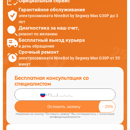
Официальный сервис
Гарантийное обслуживание
электросамоката NineBot by Segway Max G30P до 3
лет
Диагностика за наш счет,
ремонт по желанию
Бесплатный выезд курьера
в день обращения
Срочный ремонт
электросамоката NineBot by Segway Max G30P от 35
минут
Бесплатная консультация со
специалистом
Оставить заявку
Нажимая на кнопку "Оставить заявку" Вы соглашаетесь c
политикой
конфиденциальности