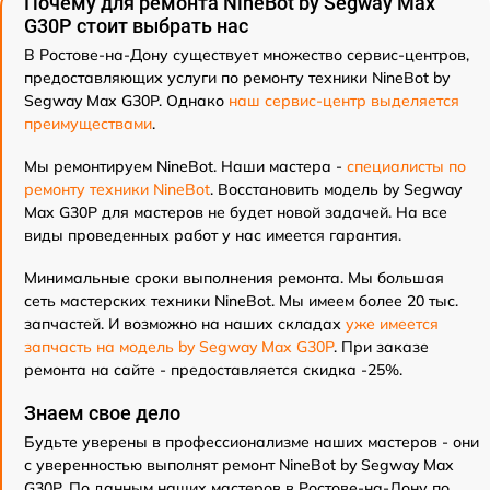
Почему для ремонта NineBot by Segway Max
G30P стоит выбрать нас
В Ростове-на-Дону существует множество сервис-центров,
предоставляющих услуги по ремонту техники NineBot by
Segway Max G30P. Однако
наш сервис-центр выделяется
преимуществами
.
Мы ремонтируем NineBot. Наши мастера -
специалисты по
ремонту техники NineBot
. Восстановить модель by Segway
Max G30P для мастеров не будет новой задачей. На все
виды проведенных работ у нас имеется гарантия.
Минимальные сроки выполнения ремонта. Мы большая
сеть мастерских техники NineBot. Мы имеем более 20 тыс.
запчастей. И возможно на наших складах
уже имеется
запчасть на модель by Segway Max G30P
. При заказе
ремонта на сайте - предоставляется скидка -25%.
Знаем свое дело
Будьте уверены в профессионализме наших мастеров - они
с уверенностью выполнят ремонт NineBot by Segway Max
G30P. По данным наших мастеров в Ростове-на-Дону по