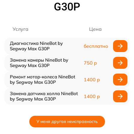
G30P
Услуга
Цена
Диагностика NineBot by
бесплатно
Segway Max G30P
Замена камеры NineBot by
750 р
Segway Max G30P
Ремонт мотор-колеса NineBot
1400 р
by Segway Max G30P
Замена датчика холла NineBot
1400 р
by Segway Max G30P
У меня другая неисправность