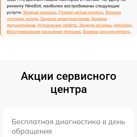
ремонту NineBot, наиболее востребованы следующие
услуги:
Замена камеры
,
Ремонт мотор-колеса
,
Замена
датчика холла
,
Замена амортизаторов
,
Замена
подшипников
,
Устранения люфта
,
Замена резины
,
Апгрейд
,
Восстановление разъемов питания
,
Замена аккумулятора
.
Акции сервисного
центра
Бесплатная диагностика в день
обращения