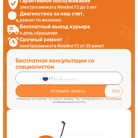
Гарантийное обслуживание
электросамоката NineBot F2 до 3 лет
Диагностика за наш счет,
ремонт по желанию
Бесплатный выезд курьера
в день обращения
Срочный ремонт
электросамоката NineBot F2 от 35 минут
Бесплатная консультация со
специалистом
Оставить заявку
Нажимая на кнопку "Оставить заявку" Вы соглашаетесь c
политикой
конфиденциальности