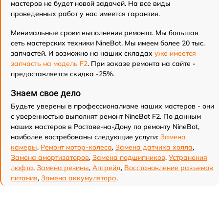
мастеров не будет новой задачей. На все виды
проведенных работ у нас имеется гарантия.
Минимальные сроки выполнения ремонта. Мы большая
сеть мастерских техники NineBot. Мы имеем более 20 тыс.
запчастей. И возможно на наших складах
уже имеется
запчасть на модель F2
. При заказе ремонта на сайте -
предоставляется скидка -25%.
Знаем свое дело
Будьте уверены в профессионализме наших мастеров - они
с уверенностью выполнят ремонт NineBot F2. По данным
наших мастеров в Ростове-на-Дону по ремонту NineBot,
наиболее востребованы следующие услуги:
Замена
камеры
,
Ремонт мотор-колеса
,
Замена датчика холла
,
Замена амортизаторов
,
Замена подшипников
,
Устранения
люфта
,
Замена резины
,
Апгрейд
,
Восстановление разъемов
питания
,
Замена аккумулятора
.