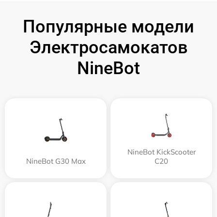
Популярные модели
Электросамокатов
NineBot
NineBot KickScooter
NineBot G30 Max
C20