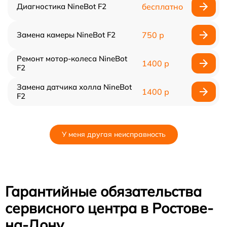
Диагностика NineBot F2
бесплатно
Замена камеры NineBot F2
750 р
Ремонт мотор-колеса NineBot
1400 р
F2
Замена датчика холла NineBot
1400 р
F2
У меня другая неисправность
Гарантийные обязательства
сервисного центра в Ростове-
на-Дону